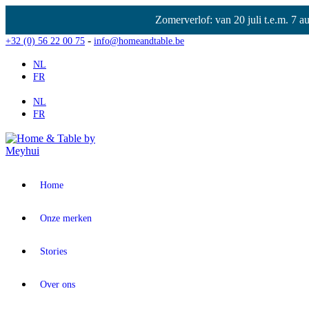
Zomerverlof: van 20 juli t.e.m. 7 
-
+32 (0) 56 22 00 75
info@homeandtable.be
NL
FR
NL
FR
Home
Onze merken
Stories
Over ons