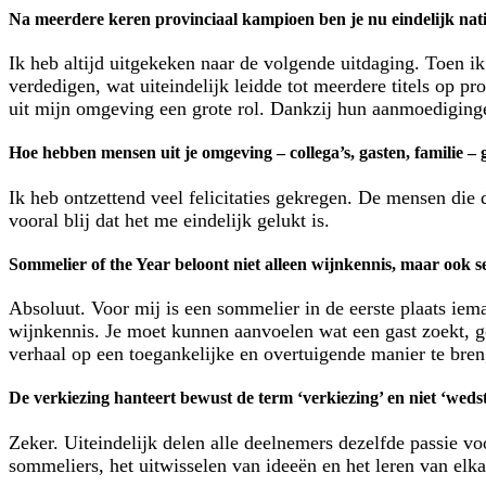
Na meerdere keren provinciaal kampioen ben je nu eindelijk nati
Ik heb altijd uitgekeken naar de volgende uitdaging. Toen ik
verdedigen, wat uiteindelijk leidde tot meerdere titels op p
uit mijn omgeving een grote rol. Dankzij hun aanmoedigingen
Hoe hebben mensen uit je omgeving – collega’s, gasten, familie – g
Ik heb ontzettend veel felicitaties gekregen. De mensen di
vooral blij dat het me eindelijk gelukt is.
Sommelier of the Year beloont niet alleen wijnkennis, maar ook s
Absoluut. Voor mij is een sommelier in de eerste plaats iem
wijnkennis. Je moet kunnen aanvoelen wat een gast zoekt, go
verhaal op een toegankelijke en overtuigende manier te bren
De verkiezing hanteert bewust de term ‘verkiezing’ en niet ‘wedstr
Zeker. Uiteindelijk delen alle deelnemers dezelfde passie vo
sommeliers, het uitwisselen van ideeën en het leren van el