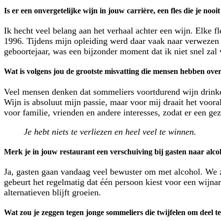
Is er een onvergetelijke wijn in jouw carrière, een fles die je nooi
Ik hecht veel belang aan het verhaal achter een wijn. Elke fl
1996. Tijdens mijn opleiding werd daar vaak naar verwezen 
geboortejaar, was een bijzonder moment dat ik niet snel zal 
Wat is volgens jou de grootste misvatting die mensen hebben ove
Veel mensen denken dat sommeliers voortdurend wijn drinken
Wijn is absoluut mijn passie, maar voor mij draait het voora
voor familie, vrienden en andere interesses, zodat er een gez
Je hebt niets te verliezen en heel veel te winnen.
Merk je in jouw restaurant een verschuiving bij gasten naar alco
Ja, gasten gaan vandaag veel bewuster om met alcohol. We z
gebeurt het regelmatig dat één persoon kiest voor een wijnar
alternatieven blijft groeien.
Wat zou je zeggen tegen jonge sommeliers die twijfelen om deel 