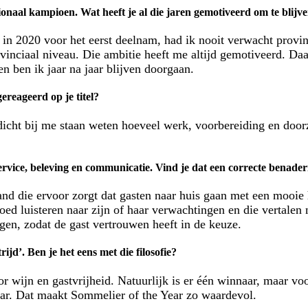
onaal kampioen. Wat heeft je al die jaren gemotiveerd om te blij
 in 2020 voor het eerst deelnam, had ik nooit verwacht provin
rovinciaal niveau. Die ambitie heeft me altijd gemotiveerd. D
 ben ik jaar na jaar blijven doorgaan.
ereageerd op je titel?
e dicht bij me staan weten hoeveel werk, voorbereiding en do
ervice, beleving en communicatie. Vind je dat een correcte benade
and die ervoor zorgt dat gasten naar huis gaan met een mooie
ed luisteren naar zijn of haar verwachtingen en die vertalen 
gen, zodat de gast vertrouwen heeft in de keuze.
ijd’. Ben je het eens met die filosofie?
or wijn en gastvrijheid. Natuurlijk is er één winnaar, maar vo
kaar. Dat maakt Sommelier of the Year zo waardevol.