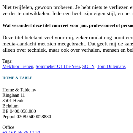
Niet twijfelen, gewoon proberen. Je hebt niets te verliezen 
verder te ontwikkelen. Iedereen heeft zijn eigen stijl, en net
Wat verandert deze titel concreet voor jou, professioneel of perso
Deze titel betekent veel voor mij, zeker omdat nog nooit e
media-aandacht met zich meegebracht. Dat geeft mij de kans 
alleen over techniek, maar ook over verhalen, mensen en bel
Tags:
Melchior Tienen
,
Sommelier Of The Year
,
SOTY
,
Tom Dillemans
HOME & TABLE
Home & Table nv
Ringlaan 11
8501 Heule
Belgium
BE 0400.058.880
Peppol 0208:0400058880
Office
+32 (0) 56 36 17 50