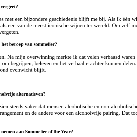
t vergeet?
es met een bijzondere geschiedenis blijft me bij. Als ik één w
als een van de meest iconische wijnen ter wereld. Om zelf me
vergeten.
r het beroep van sommelier?
. Na mijn overwinning merkte ik dat velen verbaasd waren da
l om begrijpen, beleven en het verhaal erachter kunnen delen.
ond evenwicht blijft.
holvrije alternatieven?
ien steeds vaker dat mensen alcoholische en non-alcoholisch
rangement en de andere voor een alcoholvrije pairing. Dat toon
te nemen aan Sommelier of the Year?